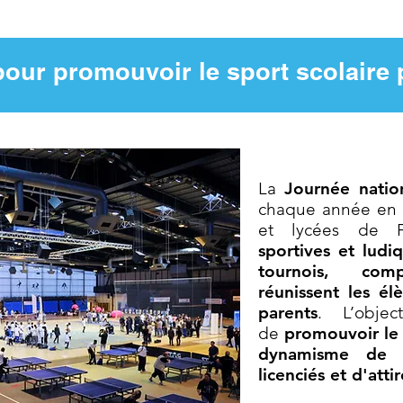
pour promouvoir le sport scolaire 
La
Journée natio
chaque année en 
et lycées de 
sportives et ludi
tournois, comp
réunissent les élè
parents
. L’obje
de
promouvoir le 
dynamisme de p
licenciés et d'atti