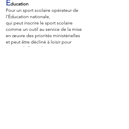
É
ducation
Pour un sport scolaire opérateur de
l'Éducation nationale,
qui peut inscrire le sport scolaire
comme un outil au service de la mise
en œuvre des priorités ministérielles
et peut être décliné à loisir pour
montrer la force de son action
(enseignement, EPS, échanges,
espaces, équité, égalité, équilibre, éco
responsabilité, etc.)
Élus des AS