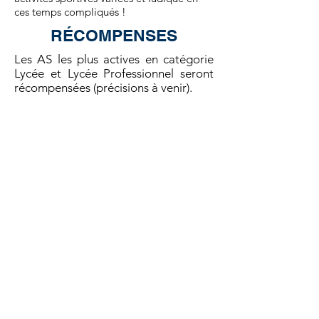
ces temps compliqués !
RÉCOMPENSES
Les AS les plus actives en catégorie
Lycée et Lycée Professionnel seront
récompensées (précisions à venir).
L'AS la plus active dans la catégorie
Sport Partagé sera récompensée
(précisions à venir).
Les 4 AS de collège les plus actives de
France seront récompensées
(précisions à venir).
Les 4 AS de collège les plus actives de
France seront invitées (dans la limite
de 25 licencié(e)s par AS) en Bretagne
pour assister aux départs ou aux
arrivées du Tour de France 2021.
Ces séjours seront également